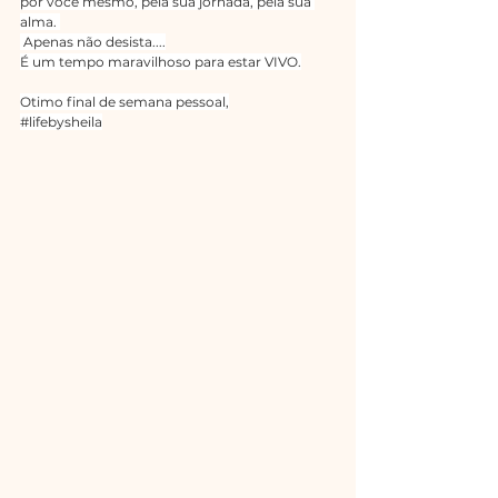
por você mesmo, pela sua jornada, pela sua 
alma. 
 Apenas não desista....
É um tempo maravilhoso para estar VIVO.
Otimo final de semana pessoal,
#lifebysheila