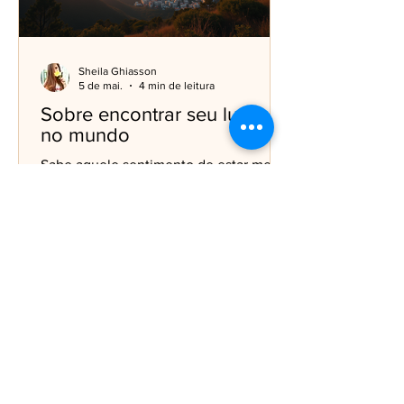
Sheila Ghiasson
5 de mai.
4 min de leitura
Sobre encontrar seu lugar
no mundo
Sabe aquele sentimento de estar meio
perdido, sem saber exatamente onde
você pertence? Eu já passei por isso, e
aposto que você também. Encontrar
seu lugar no mundo não é algo que
acontece do dia para a noite. É uma
jornada cheia de descobertas, desafios
e, claro, muita coragem. Se você está
pensando em mudar de país, buscar
novas experiências ou simplesmente
quer se sentir mais conectado consigo
mesmo, este texto é para você. Você já