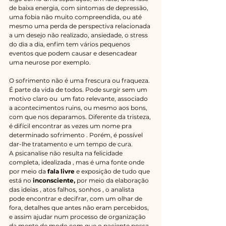
de baixa energia, com sintomas de depressão, 
uma fobia não muito compreendida, ou até 
mesmo uma perda de perspectiva relacionada 
a um desejo não realizado, ansiedade, o stress 
do dia a dia, enfim tem vários pequenos 
eventos que podem causar e desencadear 
uma neurose por exemplo.
O sofrimento não é uma frescura ou fraqueza. 
É parte da vida de todos. Pode surgir sem um 
motivo claro ou  um fato relevante, associado 
a acontecimentos ruins, ou mesmo aos bons, 
com que nos deparamos. Diferente da tristeza, 
é difícil encontrar as vezes um nome pra 
determinado sofrimento . Porém, é possível 
dar-lhe tratamento e um tempo de cura.​
A psicanalise não resulta na felicidade 
completa, idealizada , mas é uma fonte onde 
por meio da 
fala livre 
e exposição de tudo que 
está no 
inconsciente,
 por meio da elaboração 
das ideias , atos falhos, sonhos , o analista 
pode encontrar e decifrar, com um olhar de 
fora, detalhes que antes não eram percebidos, 
e assim ajudar num processo de organização 
da mente de modo com que o paciente possa 