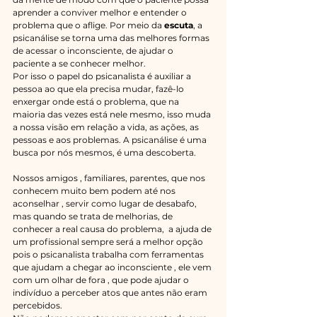
aprender a conviver melhor e entender o 
problema que o aflige. Por meio da 
escuta
, a 
psicanálise se torna uma das melhores formas 
de acessar o inconsciente, de ajudar o 
paciente a se conhecer melhor.
Por isso o papel do psicanalista é auxiliar a 
pessoa ao que ela precisa mudar, fazê-lo 
enxergar onde está o problema, que na 
maioria das vezes está nele mesmo, isso muda 
a nossa visão em relação a vida, as ações, as 
pessoas e aos problemas. A psicanálise é uma 
busca por nós mesmos, é uma descoberta.
Nossos amigos , familiares, parentes, que nos 
conhecem muito bem podem até nos 
aconselhar , servir como lugar de desabafo, 
mas quando se trata de melhorias, de 
conhecer a real causa do problema,  a ajuda de 
um profissional sempre será a melhor opção 
pois o psicanalista trabalha com ferramentas 
que ajudam a chegar ao inconsciente , ele vem 
com um olhar de fora , que pode ajudar o 
indivíduo a perceber atos que antes não eram 
percebidos.  