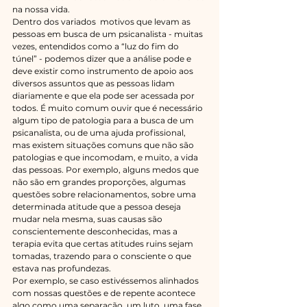
na nossa vida.
Dentro dos variados  motivos que levam as 
pessoas em busca de um psicanalista - muitas 
vezes, entendidos como a “luz do fim do 
túnel” - podemos dizer que a análise pode e 
deve existir como instrumento de apoio aos 
diversos assuntos que as pessoas lidam 
diariamente e que ela pode ser acessada por 
todos. É muito comum ouvir que é necessário 
algum tipo de patologia para a busca de um 
psicanalista, ou de uma ajuda profissional, 
mas existem situações comuns que não são 
patologias e que incomodam, e muito, a vida 
das pessoas. Por exemplo, alguns medos que 
não são em grandes proporções, algumas 
questões sobre relacionamentos, sobre uma 
determinada atitude que a pessoa deseja 
mudar nela mesma, suas causas são 
conscientemente desconhecidas, mas a 
terapia evita que certas atitudes ruins sejam 
tomadas, trazendo para o consciente o que 
estava nas profundezas.
Por exemplo, se caso estivéssemos alinhados 
com nossas questões e de repente acontece 
algo como uma separação, um luto, uma fase 