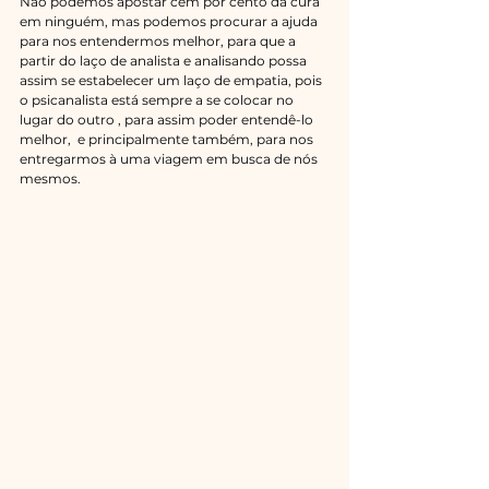
Não podemos apostar cem por cento da cura 
em ninguém, mas podemos procurar a ajuda  
para nos entendermos melhor, para que a 
partir do laço de analista e analisando possa 
assim se estabelecer um laço de empatia, pois 
o psicanalista está sempre a se colocar no 
lugar do outro , para assim poder entendê-lo 
melhor,  e principalmente também, para nos 
entregarmos à uma viagem em busca de nós 
mesmos. 