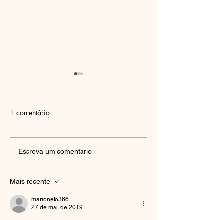
1 comentário
🌍 Luxemburgo: o pequeno
A Volta ao Brasil
Escreva um comentário
Reencontro com
gigante da Europa que
Raízes
pode transformar a sua
Mais recente
vida
marioneto366
27 de mai. de 2019
•