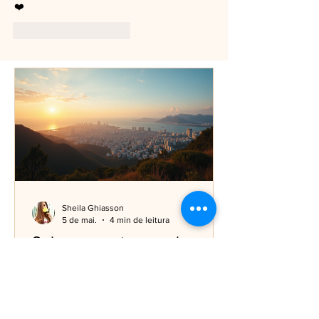
❤️
Curtir
Responder
Sheila Ghiasson
5 de mai.
4 min de leitura
Sobre encontrar seu lugar
no mundo
Sabe aquele sentimento de estar meio
perdido, sem saber exatamente onde
você pertence? Eu já passei por isso, e