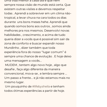
uma vida melhor a cada dia e que nem 
sempre nossa visão de mundo está certa. Que 
existem outras visões e devemos respeitar 
todas . Aprendi a sobreviver em um clima não-
tropical, a levar chuva na cara todos os dias 
durante  uns bons meses hehe. Aprendi que 
quando somos bons aos outros , somos ainda 
melhores pra nos mesmos. Desenvolvi novas 
habilidades , crescimento, e acima de tudo 
queria dizer a vocês que é possível sim sair da 
zona de conforto e buscar expandir nosso 
Mundinho , dizer também que toda 
experiência fora do nosso “lugar comum” é 
sempre uma chance de evolução . E hoje deixo 
uma mensagem a vocês...
 MUDEM , tentem algo novo hoje , algo que 
desafie , faça algo diferente da maneira 
convencional, mova-se , e lembra sempre ...
Um passo a frente... e já não estamos mais no 
mesmo lugar. 
 Um pouquinho de 
#lifebysheila
 e tenham 
todos ótimas experiências a partir de hoje.