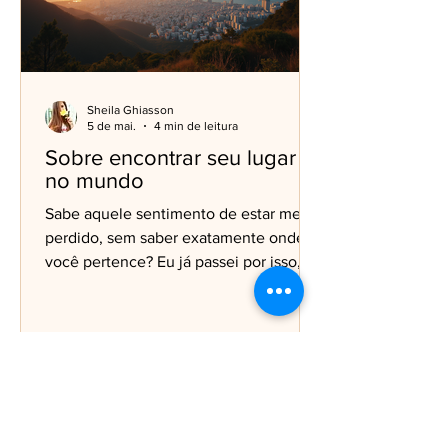
Sheila Ghiasson
5 de mai.
4 min de leitura
Sobre encontrar seu lugar
no mundo
Sabe aquele sentimento de estar meio
perdido, sem saber exatamente onde
você pertence? Eu já passei por isso, e
aposto que você também. Encontrar
seu lugar no mundo não é algo que
acontece do dia para a noite. É uma
jornada cheia de descobertas, desafios
e, claro, muita coragem. Se você está
pensando em mudar de país, buscar
novas experiências ou simplesmente