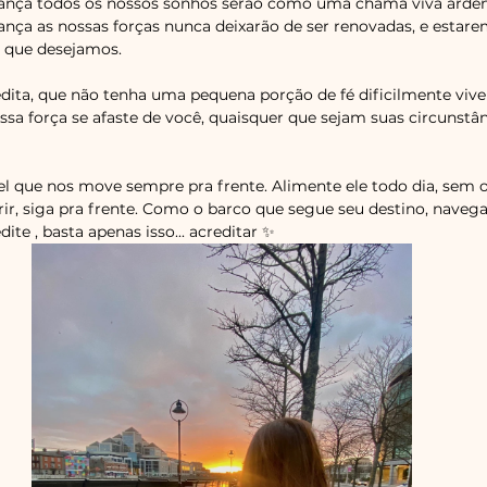
ança todos os nossos sonhos serão como uma chama viva ardend
nça as nossas forças nunca deixarão de ser renovadas, e estar
 que desejamos.
ita, que não tenha uma pequena porção de fé dificilmente vive
ssa força se afaste de você, quaisquer que sejam suas circunstân
 que nos move sempre pra frente. Alimente ele todo dia, sem olh
rir, siga pra frente. Como o barco que segue seu destino, navega
ite , basta apenas isso... acreditar ✨