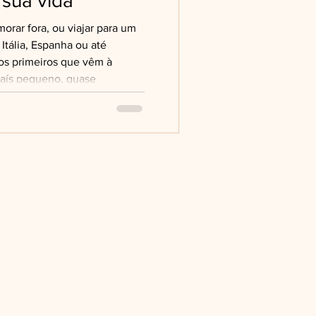
 sua vida
ar fora, ou viajar para um
tália, Espanha ou até
os primeiros que vêm à
país pequeno, quase
e surpreende em todos os
 depois de visitar esse lugar
posso dizer: ele é muito mais
Luxemburgo é um dos
a, localizado entre Bélgica,
esar do tamanho, é