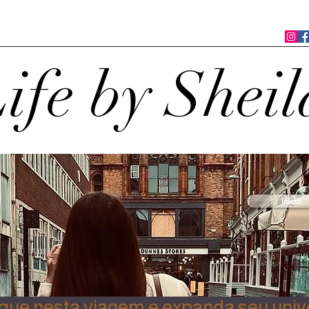
ife by Sheil
Início
ue nesta viagem e expanda seu univ