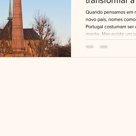
transformar a
Quando pensamos em mor
novo país, nomes como I
Portugal costumam ser 
mente. Mas existe um 
escondido no mapa, qu
sentidos: Luxembourg. E
incrível recentemente, 
do que você imagina. 
menores países da Europ
França e Alemanha. Ap
considerado um