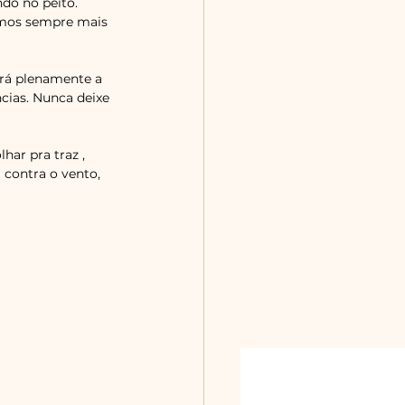
o no peito. 
emos sempre mais 
rá plenamente a 
cias. Nunca deixe 
ar pra traz , 
 contra o vento, 