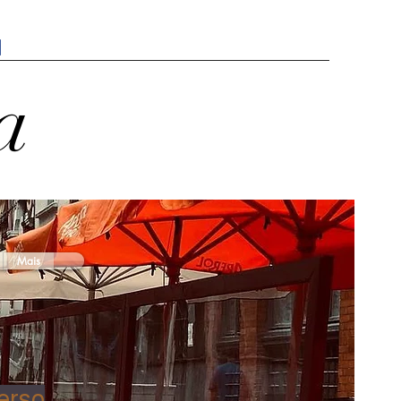
a
Mais
erso