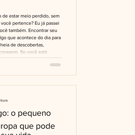
 de estar meio perdido, sem
você pertence? Eu já passei
 você também. Encontrar seu
lgo que acontece do dia para
cheia de descobertas,
a coragem. Se você está
país, buscar novas
smente quer se sentir mais
o, este texto é para você.
sar por que algumas pessoas
itura
go: o pequeno
uropa que pode