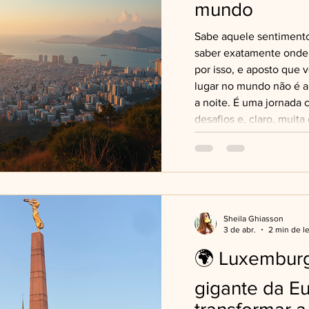
mundo
Sabe aquele sentimento
saber exatamente onde 
por isso, e aposto que
lugar no mundo não é a
a noite. É uma jornada 
desafios e, claro, muit
pensando em mudar de 
experiências ou simple
conectado consigo mesm
Você já parou para pen
Sheila Ghiasson
3 de abr.
2 min de le
🌍 Luxembur
gigante da E