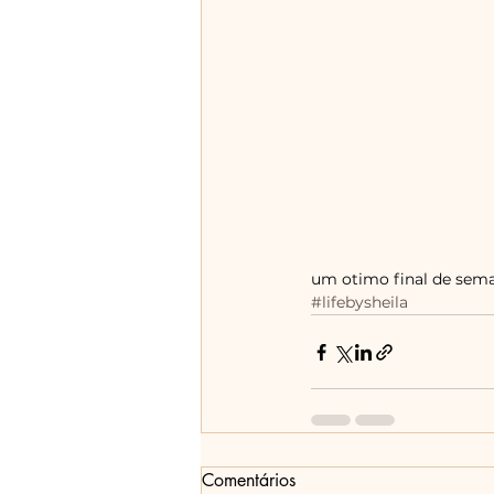
um otimo final de sema
#lifebysheila
Comentários