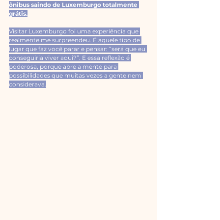
ônibus saindo de Luxemburgo totalmente 
grátis.
Visitar Luxemburgo foi uma experiência que 
realmente me surpreendeu. É aquele tipo de 
lugar que faz você parar e pensar: “será que eu 
conseguiria viver aqui?”. E essa reflexão é 
poderosa, porque abre a mente para 
possibilidades que muitas vezes a gente nem 
considerava.