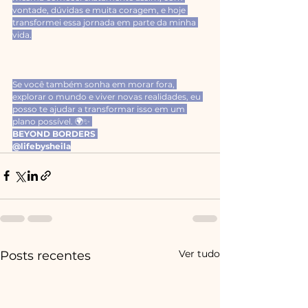
vontade, dúvidas e muita coragem, e hoje 
transformei essa jornada em parte da minha 
vida.
Se você também sonha em morar fora, 
explorar o mundo e viver novas realidades, eu 
posso te ajudar a transformar isso em um 
plano possível. 🌍✨ 
BEYOND BORDERS 
@lifebysheila
Ver tudo
Posts recentes