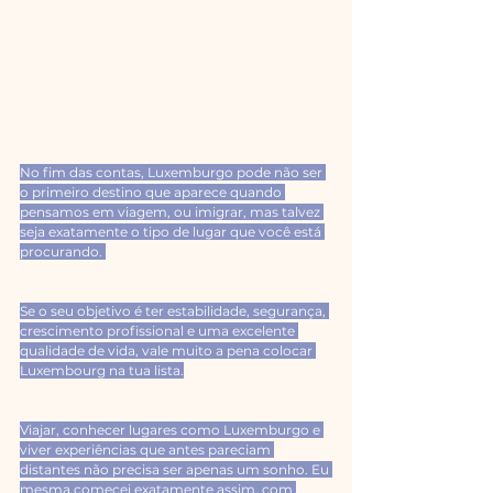
No fim das contas, Luxemburgo pode não ser 
o primeiro destino que aparece quando 
pensamos em viagem, ou imigrar, mas talvez 
seja exatamente o tipo de lugar que você está 
procurando. 
Se o seu objetivo é ter estabilidade, segurança, 
crescimento profissional e uma excelente 
qualidade de vida, vale muito a pena colocar 
Luxembourg na tua lista.
Viajar, conhecer lugares como Luxemburgo e 
viver experiências que antes pareciam 
distantes não precisa ser apenas um sonho. Eu 
mesma comecei exatamente assim, com 