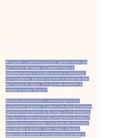
A capital, Luxembourg City, parece saída de 
um conto de fadas. A cidade mistura 
perfeitamente o moderno com o histórico, 
com castelos, pontes incríveis e áreas verdes 
por todos os lados. Um grande detalhe: a 
cidade é super limpa!!! 
No lado profissional, Luxemburgo é um 
verdadeiro gigante. O país é um dos principais 
centros financeiros da Europa, com presença 
de bancos internacionais, empresas globais e 
muitas oportunidades nas áreas de finanças, 
tecnologia e direito. Além disso, oferece 
alguns dos salários mais altos da Europa, o 