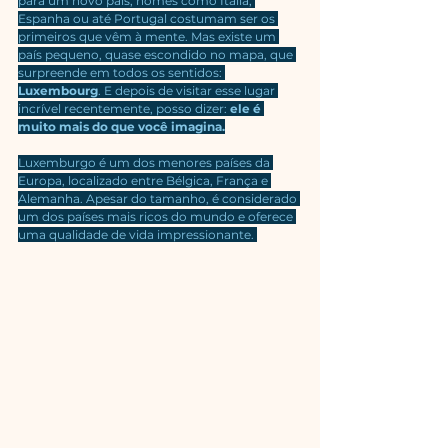
para um novo país, nomes como Itália, 
Espanha ou até Portugal costumam ser os 
primeiros que vêm à mente. Mas existe um 
país pequeno, quase escondido no mapa, que 
surpreende em todos os sentidos: 
Luxembourg
. E depois de visitar esse lugar 
incrível recentemente, posso dizer: 
ele é 
muito mais do que você imagina.
Luxemburgo é um dos menores países da 
Europa, localizado entre Bélgica, França e 
Alemanha. Apesar do tamanho, é considerado 
um dos países mais ricos do mundo e oferece 
uma qualidade de vida impressionante. 