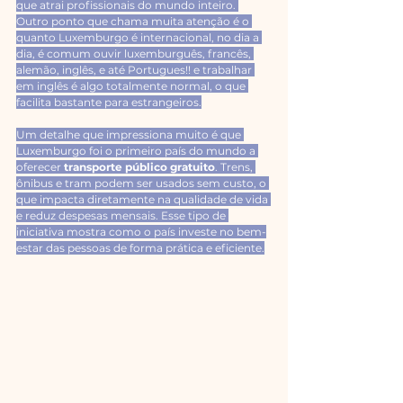
que atrai profissionais do mundo inteiro. 
Outro ponto que chama muita atenção é o 
quanto Luxemburgo é internacional, no dia a 
dia, é comum ouvir luxemburguês, francês, 
alemão, inglês, e até Portugues!! e trabalhar 
em inglês é algo totalmente normal, o que 
facilita bastante para estrangeiros.
Um detalhe que impressiona muito é que 
Luxemburgo foi o primeiro país do mundo a 
oferecer 
transporte público gratuito
. Trens, 
ônibus e tram podem ser usados sem custo, o 
que impacta diretamente na qualidade de vida 
e reduz despesas mensais. Esse tipo de 
iniciativa mostra como o país investe no bem-
estar das pessoas de forma prática e eficiente.