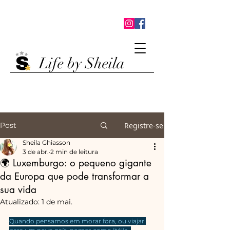
Life by Sheila
Post
Registre-se
Sheila Ghiasson
3 de abr.
2 min de leitura
🌍 Luxemburgo: o pequeno gigante
da Europa que pode transformar a
sua vida
Atualizado:
1 de mai.
Quando pensamos em morar fora, ou viajar 