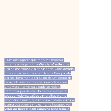
E um dos lugares que mais me marcou 
durante a viagem foi o 
Vianden Castle
, que 
fica na charmosa vila de Vianden. Considerado 
um dos castelos mais bonitos da Europa, ele 
parece literalmente ter saído de um conto de 
fadas, situado no topo de uma colina com 
uma vista incrível da cidade ao redor. 
Caminhar por dentro do castelo e explorar 
seus corredores, salões e muralhas é uma 
experiência única, que mistura história, cultura 
e uma paisagem simplesmente inesquecível. 
Valor do ticket: 13,00 euros na bilheteria, e 