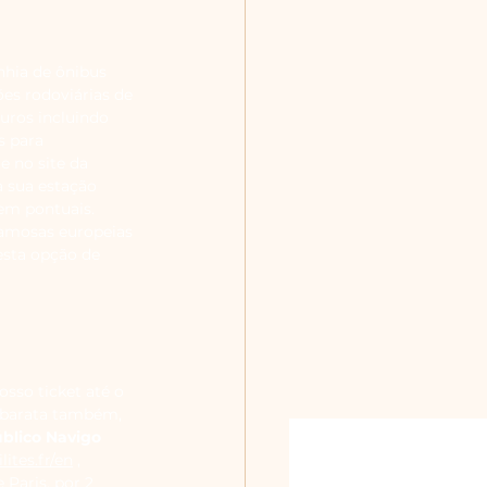
hia de ônibus 
es rodoviárias de 
uros incluindo 
s para 
 no site da 
a sua estação 
bem pontuais.
amosas europeias 
sta opção de 
so ticket até o 
 barata também, 
úblico Navigo
ites.fr/en
 ,
Paris, por 2 