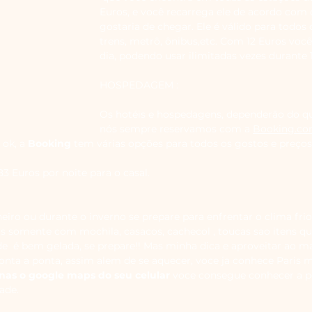
Euros, e você recarrega ele de acordo com
gostaria de chegar. Ele é válido para todos 
trens, metrô, ônibus,etc. Com 12 Euros você
dia, podendo usar ilimitadas vezes durante 1
HOSPEDAGEM : 
Os hotéis e hospedagens, dependerão do qu
nós sempre reservamos com a
Booking.c
 ok, a
 Booking 
tem várias opções para todos os gostos e preço
 Euros por noite para o casal.
neiro ou durante o inverno se prepare para enfrentar o clima frio
 somente com mochila, casacos, cachecol , toucas sao itens que
de 
 é 
bem gelada, se prepare!! Mas minha dica e aproveitar ao 
ponta a ponta, assim alem de se aquecer, voce ja conhece Paris 
as o google maps do seu celular
 voce consegue conhecer a pe
ade.