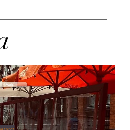
a
Mais
erso