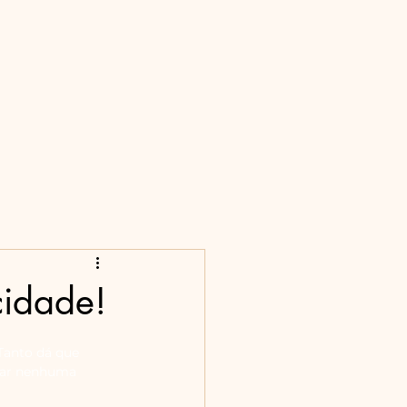
cidade!
Tanto dá que 
xar nenhuma 