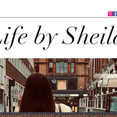
ife by Sheil
Início
ue nesta viagem e expanda seu univ