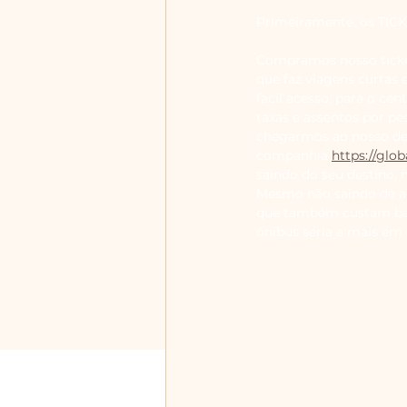
Primeiramente, os TICK
Compramos nosso ticke
que faz viagens curtas 
fácil acesso, para o ce
taxas e assentos por pe
chegarmos ao nosso des
companhia 
https://glob
saindo do seu destino, 
Mesmo não saindo de a
que também custam bar
ônibus seria a mais em