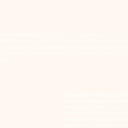
iro de 3 dias em Paris
,
  você já vai de cara conhecer o ícone má
FEL
! Caminhando a pé até a torre, você terá várias vistas para bo
atrás da torre, ou do 
(Trocadero)
 caminhando nas ruas e cafés p
re de vários ângulos, aproveite muitoooo isso.Pegue a linha 6 ou
déro.
A 
Torre Eiffel 
 é 
 FREE
, mas vo
comprar 
tickets para subir nel
até o segundo andar e escolhe
elevador, pois tínhamos pouco 
daquele dia, mas também tem a
escadas, para subir e descer da 