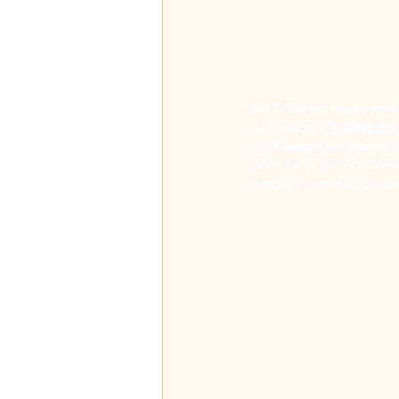
No 1° dia do nosso rote
da França, a 
TORRE EIF
do 
(Campo de Marte)
 
pode ter a vista da tor
desça na estação Troca