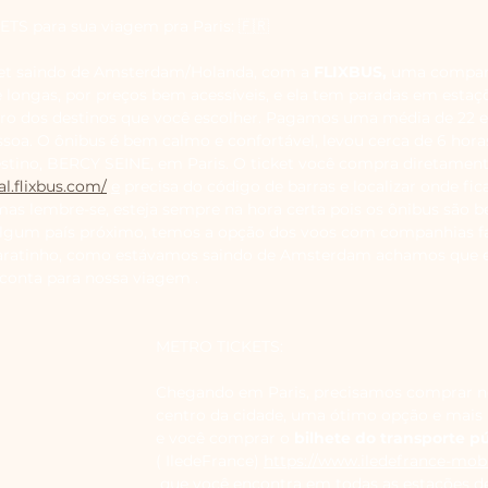
ETS para sua viagem pra Paris: 
🇫🇷
t saindo de Amsterdam/Holanda, com a 
FLIXBUS,
 uma compan
e longas, por preços bem acessíveis, e ela tem paradas em estaçõ
ntro dos destinos que você escolher. Pagamos uma média de 22 e
ssoa. O ônibus é bem calmo e confortável, levou cerca de 6 hora
tino, BERCY SEINE, em Paris. O ticket você compra diretamente
al.flixbus.com/
e
 precisa do código de barras e localizar onde fic
mas lembre-se, esteja sempre na hora certa pois os ônibus são 
lgum país próximo, temos a opção dos voos com companhias f
atinho, como estávamos saindo de Amsterdam achamos que e
 conta para nossa viagem .
METRO TICKETS: 
Chegando em Paris, precisamos comprar nos
centro da cidade, uma ótimo opção e mais
e você comprar o
 bilhete do transporte p
( IledeFrance) 
https://www.iledefrance-mobil
 que você encontra em todas as estações de 