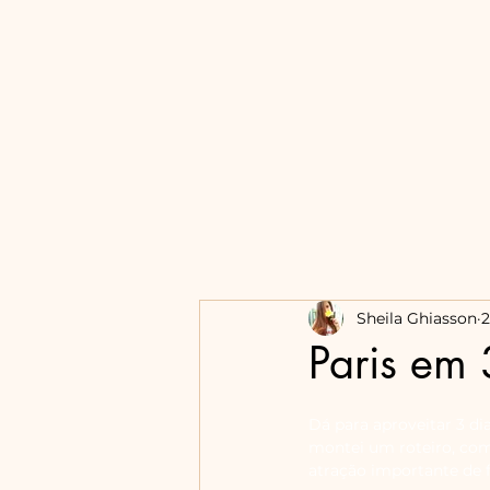
Sheila Ghiasson
2
Paris em 
Dá para aproveitar 3 di
montei um roteiro, co
atração importante de f