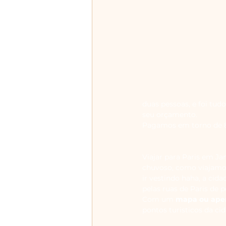
duas pessoas, e foi tudo
seu orçamento.
Pagamos em torno de 83
Viajar para Paris em Ja
chuvoso, como viajamos
ir vestindo haha, a cida
pelas ruas de Paris de 
Com um 
mapa ou apen
pontos turisticos da cid