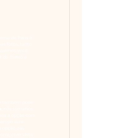
ximo de Paris e 
as fotos, tanto 
róximos você 
 9 do metrô e 
cê também pode 
a
, nós sumimos 
mos a opção com 
tempo livre 
 opção das 
torre, com vista 