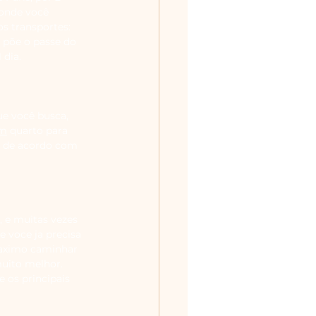
 onde você 
os transportes: 
 põe o passe do 
 dia.
e você busca, 
om
 quarto para 
s de acordo com 
, e muitas vezes 
 voce ja precisa 
maximo caminhar 
muito melhor. 
 os principais 