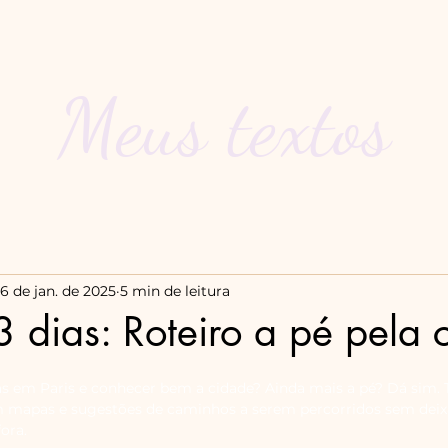
Meus textos
6 de jan. de 2025
5 min de leitura
3 dias: Roteiro a pé pela 
as em Paris e conhecer bem a cidade? Ainda mais a pé? Dá sim. 
m mapas e sugestões de caminhos a serem percorridos sem dei
ora.