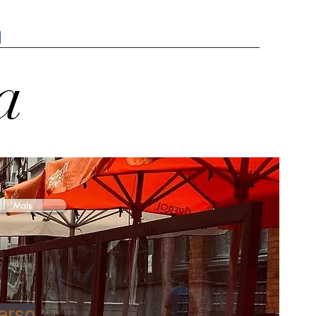
a
Mais
erso