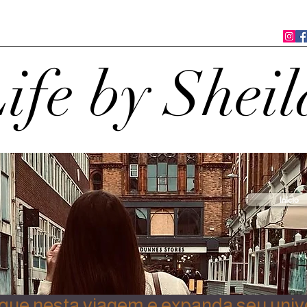
ife by Sheil
Início
ue nesta viagem e expanda seu univ