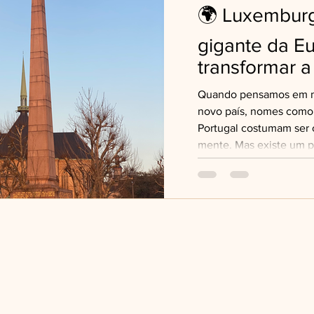
🌍 Luxembur
gigante da E
transformar a
Quando pensamos em mor
novo país, nomes como I
Portugal costumam ser 
mente. Mas existe um 
escondido no mapa, qu
sentidos: Luxembourg. E
incrível recentemente, 
do que você imagina. 
menores países da Europ
França e Alemanha. Ap
considerado um