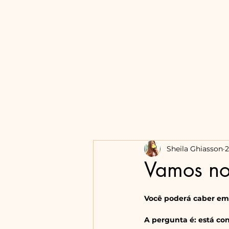
Sheila Ghiasson
2
Vamos no
Você poderá caber em t
A pergunta é: está con