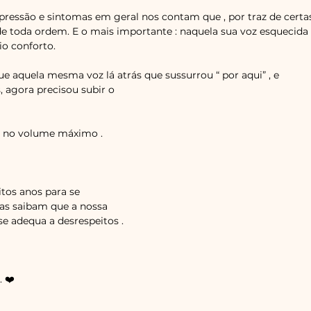
pressão e sintomas em geral nos contam que , por traz de certas
e toda ordem. E o mais importante : naquela sua voz esquecida
io conforto. 
e aquela mesma voz lá atrás que sussurrou “ por aqui” , e 
, agora precisou subir o 
s no volume máximo . 
mas saibam que a nossa 
e adequa a desrespeitos . 
 ❤️