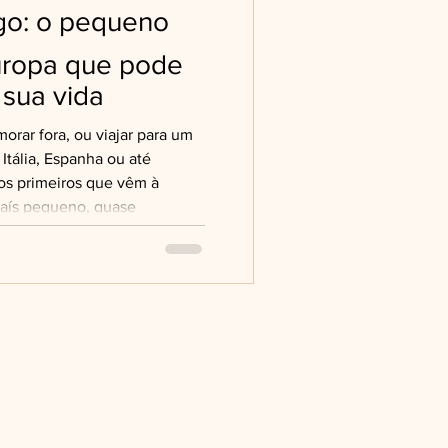
go: o pequeno
uropa que pode
 sua vida
ar fora, ou viajar para um
tália, Espanha ou até
os primeiros que vêm à
país pequeno, quase
e surpreende em todos os
 depois de visitar esse lugar
posso dizer: ele é muito mais
Luxemburgo é um dos
a, localizado entre Bélgica,
esar do tamanho, é