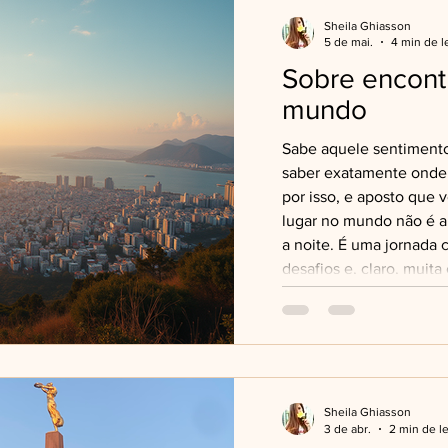
Sheila Ghiasson
5 de mai.
4 min de l
Sobre encontr
mundo
Sabe aquele sentimento
saber exatamente onde 
por isso, e aposto que
lugar no mundo não é a
a noite. É uma jornada 
desafios e, claro, muit
pensando em mudar de 
experiências ou simple
conectado consigo mesm
Você já parou para pen
Sheila Ghiasson
3 de abr.
2 min de le