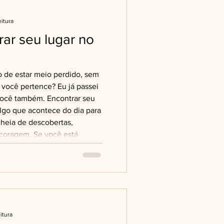
eitura
ar seu lugar no
 de estar meio perdido, sem
você pertence? Eu já passei
 você também. Encontrar seu
lgo que acontece do dia para
cheia de descobertas,
a coragem. Se você está
país, buscar novas
smente quer se sentir mais
o, este texto é para você.
sar por que algumas pessoas
itura