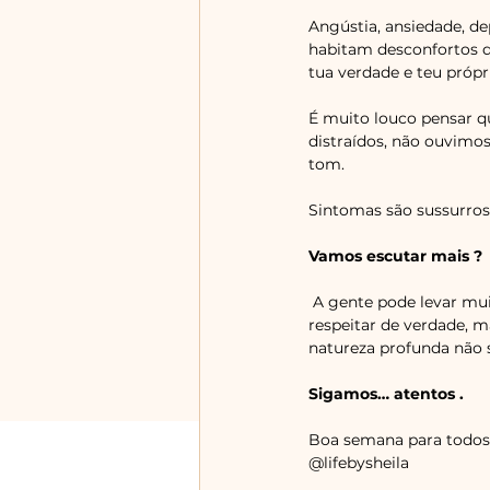
Angústia, ansiedade, de
habitam desconfortos d
tua verdade e teu própr
É muito louco pensar qu
distraídos, não ouvimos
tom. 
Sintomas são sussurro
Vamos escutar mais ? 
 A gente pode levar muitos anos para se 
respeitar de verdade, 
natureza profunda não s
Sigamos… atentos . 
Boa semana para todos.
@lifebysheila 