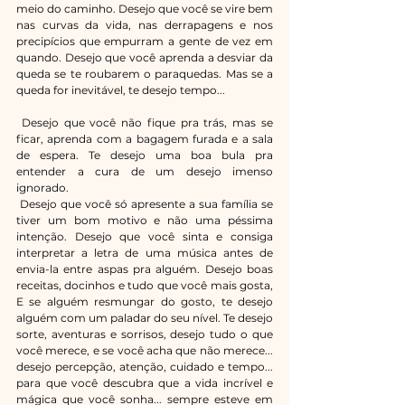
meio do caminho. Desejo que você se vire bem 
nas curvas da vida, nas derrapagens e nos 
precipícios que empurram a gente de vez em 
quando. Desejo que você aprenda a desviar da 
queda se te roubarem o paraquedas. Mas se a 
queda for inevitável, te desejo tempo...
 Desejo que você não fique pra trás, mas se 
ficar, aprenda com a bagagem furada e a sala 
de espera. Te desejo uma boa bula pra 
entender a cura de um desejo imenso 
ignorado. 
 Desejo que você só apresente a sua família se 
tiver um bom motivo e não uma péssima 
intenção. Desejo que você sinta e consiga 
interpretar a letra de uma música antes de 
envia-la entre aspas pra alguém. Desejo boas 
receitas, docinhos e tudo que você mais gosta, 
E se alguém resmungar do gosto, te desejo 
alguém com um paladar do seu nível. Te desejo 
sorte, aventuras e sorrisos, desejo tudo o que 
você merece, e se você acha que não merece... 
desejo percepção, atenção, cuidado e tempo... 
para que você descubra que a vida incrível e 
mágica que você sonha... sempre esteve em 