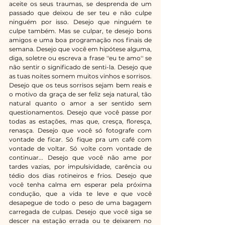
aceite os seus traumas, se desprenda de um 
passado que deixou de ser teu e não culpe 
ninguém por isso. Desejo que ninguém te 
culpe também. Mas se culpar, te desejo bons 
amigos e uma boa programação nos finais de 
semana. Desejo que você em hipótese alguma, 
diga, soletre ou escreva a frase ''eu te amo'' se 
não sentir o significado de senti-la. Desejo que 
as tuas noites somem muitos vinhos e sorrisos. 
Desejo que os teus sorrisos sejam bem reais e 
o motivo da graça de ser feliz seja natural, tão 
natural quanto o amor a ser sentido sem 
questionamentos. Desejo que você passe por 
todas as estações, mas que, cresça, floresça, 
renasça. Desejo que você só fotografe com 
vontade de ficar. Só fique pra um café com 
vontade de voltar. Só volte com vontade de 
continuar... Desejo que você não ame por 
tardes vazias, por impulsividade, carência ou 
tédio dos dias rotineiros e frios. Desejo que 
você tenha calma em esperar pela próxima 
condução, que a vida te leve e que você 
desapegue de todo o peso de uma bagagem 
carregada de culpas. Desejo que você siga se 
descer na estação errada ou te deixarem no 