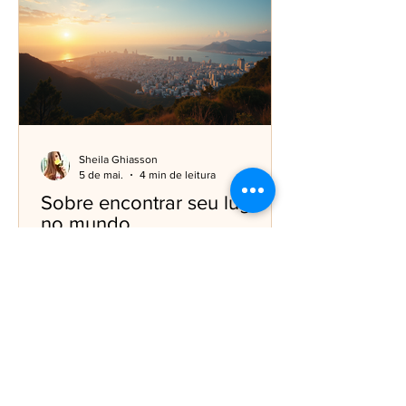
Sheila Ghiasson
5 de mai.
4 min de leitura
Sobre encontrar seu lugar
no mundo
Sabe aquele sentimento de estar meio
perdido, sem saber exatamente onde
você pertence? Eu já passei por isso, e
aposto que você também. Encontrar
seu lugar no mundo não é algo que
acontece do dia para a noite. É uma
jornada cheia de descobertas, desafios
e, claro, muita coragem. Se você está