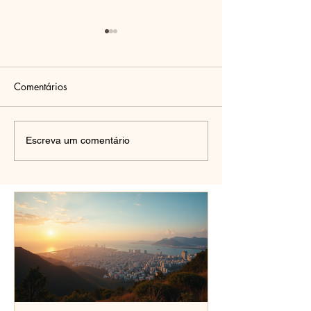
Comentários
🌍 Luxemburgo: o pequeno
A Volta ao Brasil
Escreva um comentário
Reencontro com
gigante da Europa que
Raízes
pode transformar a sua
vida