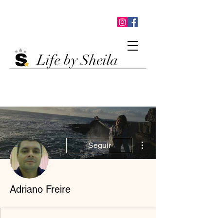
Life by Sheila
Mais ações
Seguir
Adriano Freire