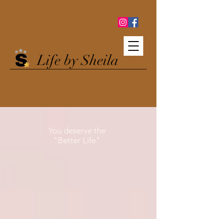
Life by Sheila
You deserve the
"Better Life"