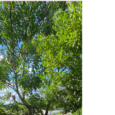
primeiros que vêm à mente. Mas existe um
país pequeno, quase escondido no mapa, que
surpreende em todos os sentidos:
Luxembourg. E depois de visitar esse lugar
incrível recentemente, posso dizer: ele é
muito mais do que você imagina.
Luxemburgo é um dos menores países da
Europa, localizado entre Bélgica, França e
Alemanha. Apesar do tamanho, é
considerado um