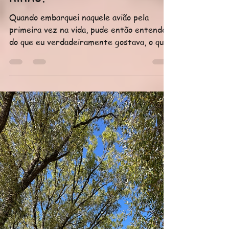
Sheila Ghiasson
4 de nov. de 2023
3 min de leitura
7 anos vivendo fora do
Brazil, e a vida longe do
ninho.
Quando embarquei naquele avião pela
primeira vez na vida, pude então entender
do que eu verdadeiramente gostava, o que
fazia meu coração...