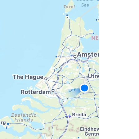
sem nem pensar duas vezes, o melhor mês
possível. Dezembro. Natal. Final de ano.
Verão. Eu sentia falta do sol de um jeito
quase físico. Do calor que não vem só do
clima, mas das pessoas. Do corpo que
relaxa sem pedir desculpas, da pele que
lembra quem ela é quando não precisa